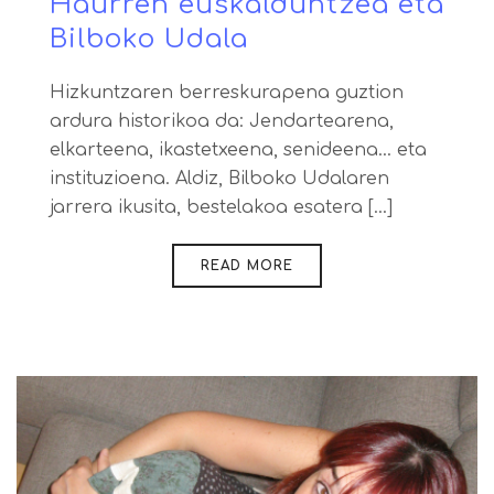
Haurren euskalduntzea eta
Bilboko Udala
Hizkuntzaren berreskurapena guztion
ardura historikoa da: Jendartearena,
elkarteena, ikastetxeena, senideena… eta
instituzioena. Aldiz, Bilboko Udalaren
jarrera ikusita, bestelakoa esatera [...]
READ MORE