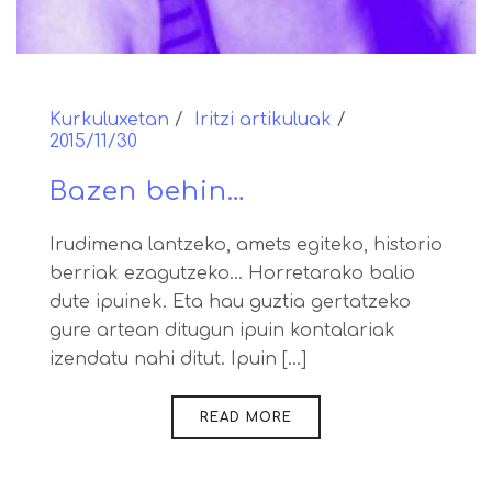
Kurkuluxetan
Iritzi artikuluak
2015/11/30
Bazen behin…
Irudimena lantzeko, amets egiteko, historio
berriak ezagutzeko… Horretarako balio
dute ipuinek. Eta hau guztia gertatzeko
gure artean ditugun ipuin kontalariak
izendatu nahi ditut. Ipuin [...]
READ MORE