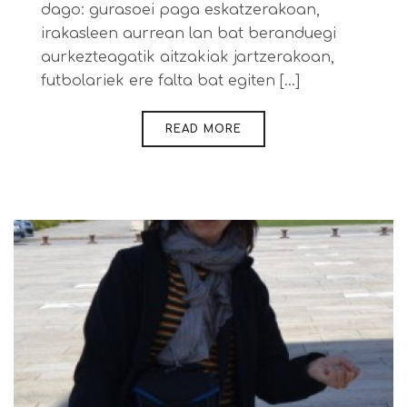
dago: gurasoei paga eskatzerakoan,
irakasleen aurrean lan bat beranduegi
aurkezteagatik aitzakiak jartzerakoan,
futbolariek ere falta bat egiten [...]
READ MORE