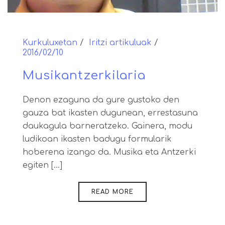
Kurkuluxetan
Iritzi artikuluak
2016/02/10
Musikantzerkilaria
Denon ezaguna da gure gustoko den
gauza bat ikasten dugunean, errestasuna
daukagula barneratzeko. Gainera, modu
ludikoan ikasten badugu formularik
hoberena izango da. Musika eta Antzerki
egiten [...]
READ MORE