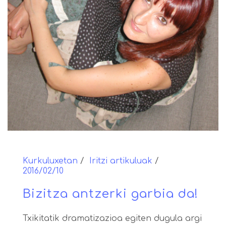
Kurkuluxetan
Iritzi artikuluak
2016/02/10
Bizitza antzerki garbia da!
Txikitatik dramatizazioa egiten dugula argi