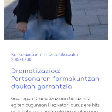
Kurkuluxetan
Iritzi artikuluak
2015/11/30
Dramatizazioa:
Pertsonaren formakuntzan
daukan garrantzia
Gaur egun Dramatizazioari buruz hitz
egiten dugunean Heziketari buruz ere hitz
egin beharko genuke eta oso jakitun izan