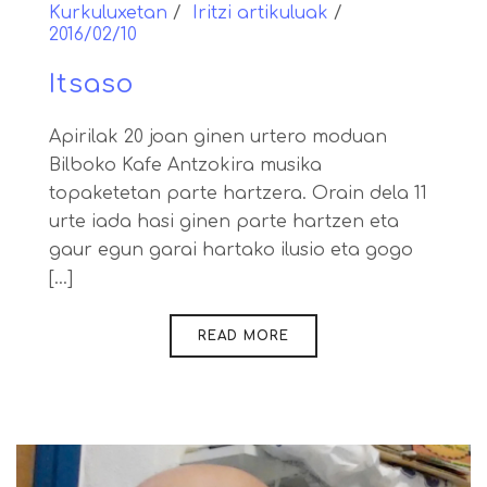
Kurkuluxetan
Iritzi artikuluak
2016/02/10
Itsaso
Apirilak 20 joan ginen urtero moduan
Bilboko Kafe Antzokira musika
topaketetan parte hartzera. Orain dela 11
urte iada hasi ginen parte hartzen eta
gaur egun garai hartako ilusio eta gogo
[...]
READ MORE