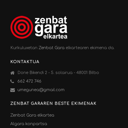
Kurkuluxetan
Zenbat Gara
elkartearen ekimena da.
KONTAKTUA
Done Bikendi 2 - 5. solairua - 48001 Bilbo
662 472 746
umegunea@gmail.com
ZENBAT GARAREN BESTE EKIMENAK
Zenbat Gara elkartea
Algara konpartsa