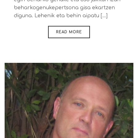
beharkogenukepertsona gisa ekartzen
diguna. Lehenik eta behin aipatu [...]
READ MORE