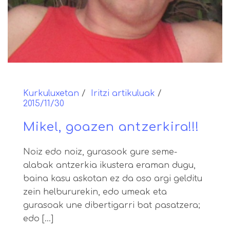
Kurkuluxetan
Iritzi artikuluak
2015/11/30
Mikel, goazen antzerkira!!!
Noiz edo noiz, gurasook gure seme-
alabak antzerkia ikustera eraman dugu,
baina kasu askotan ez da oso argi gelditu
zein helbururekin, edo umeak eta
gurasoak une dibertigarri bat pasatzera;
edo [...]