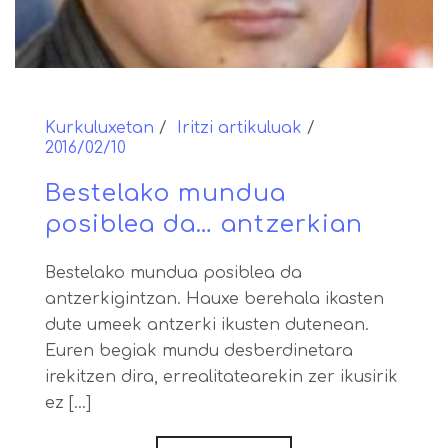
Kurkuluxetan
Iritzi artikuluak
2016/02/10
Bestelako mundua
posiblea da… antzerkian
Bestelako mundua posiblea da
antzerkigintzan. Hauxe berehala ikasten
dute umeek antzerki ikusten dutenean.
Euren begiak mundu desberdinetara
irekitzen dira, errealitatearekin zer ikusirik
ez [...]