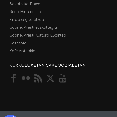
Bakaikuko Etxea
Bilbo Hiria irratia
Erroa argitaletxea
Gabriel Aresti euskaltegia
Gabriel Aresti Kultura Elkartea
Gazteola
Kafe Antzokia
KURKULUXETAN SARE SOZIALETAN