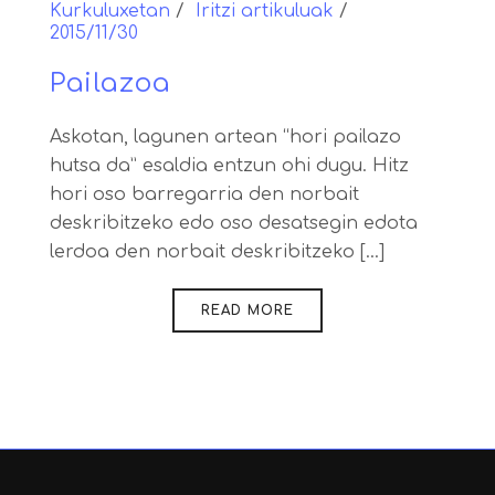
Kurkuluxetan
Iritzi artikuluak
2015/11/30
Pailazoa
Askotan, lagunen artean “hori pailazo
hutsa da” esaldia entzun ohi dugu. Hitz
hori oso barregarria den norbait
deskribitzeko edo oso desatsegin edota
lerdoa den norbait deskribitzeko [...]
READ MORE