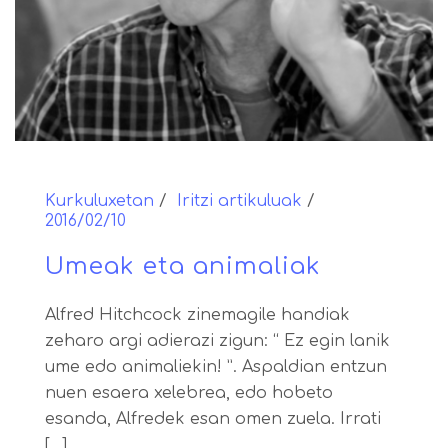
Kurkuluxetan
Iritzi artikuluak
2016/02/10
Umeak eta animaliak
Alfred Hitchcock zinemagile handiak
zeharo argi adierazi zigun: “ Ez egin lanik
ume edo animaliekin! ”. Aspaldian entzun
nuen esaera xelebrea, edo hobeto
esanda, Alfredek esan omen zuela. Irrati
[...]