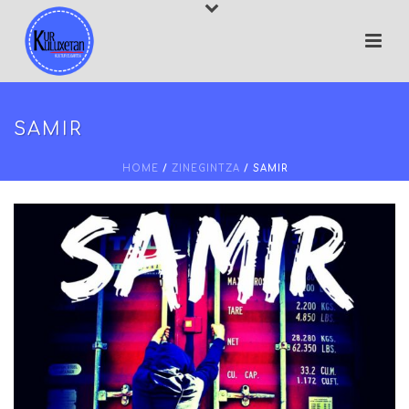
SAMIR
HOME
/
ZINEGINTZA
/ SAMIR