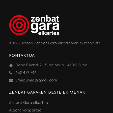
Kurkuluxetan
Zenbat Gara
elkartearen ekimena da.
KONTAKTUA
Done Bikendi 2 - 5. solairua - 48001 Bilbo
662 472 746
umegunea@gmail.com
ZENBAT GARAREN BESTE EKIMENAK
Zenbat Gara elkartea
Algara konpartsa