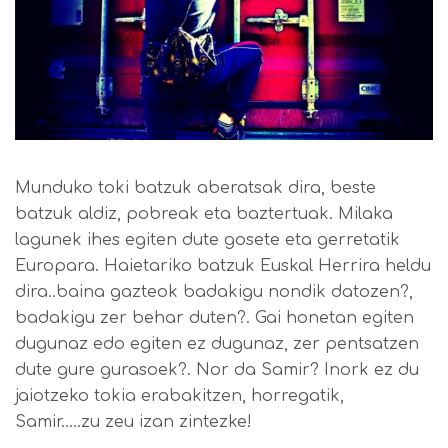
Munduko toki batzuk aberatsak dira, beste
batzuk aldiz, pobreak eta baztertuak. Milaka
lagunek ihes egiten dute gosete eta gerretatik
Europara. Haietariko batzuk Euskal Herrira heldu
dira..baina gazteok badakigu nondik datozen?,
badakigu zer behar duten?. Gai honetan egiten
dugunaz edo egiten ez dugunaz, zer pentsatzen
dute gure gurasoek?. Nor da Samir? Inork ez du
jaiotzeko tokia erabakitzen, horregatik,
Samir…..zu zeu izan zintezke!