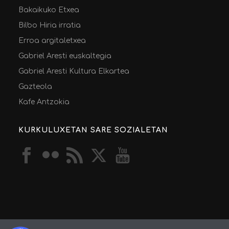
Bakaikuko Etxea
Bilbo Hiria irratia
Erroa argitaletxea
Gabriel Aresti euskaltegia
Gabriel Aresti Kultura Elkartea
Gazteola
Kafe Antzokia
KURKULUXETAN SARE SOZIALETAN