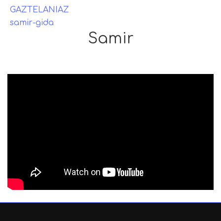
GAZTELANIAZ
samir-gida
Samir