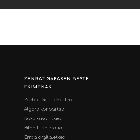
ZENBAT GARAREN BESTE
EKIMENAK
Zenbat Gara elkartea
Algara konpartsa
Bakaikuko Etxea
Bilbo Hiria irratia
Erroa argitaletxea