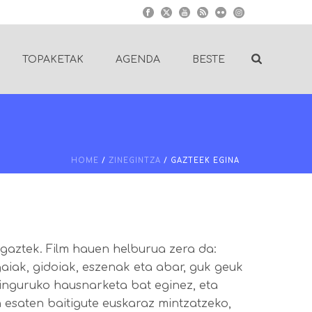
TOPAKETAK
AGENDA
BESTE
HOME
/
ZINEGINTZA
/ GAZTEEK EGINA
 gaztek. Film hauen helburua zera da:
aiak, gidoiak, eszenak eta abar, guk geuk
n inguruko hausnarketa bat eginez, eta
n esaten baitigute euskaraz mintzatzeko,