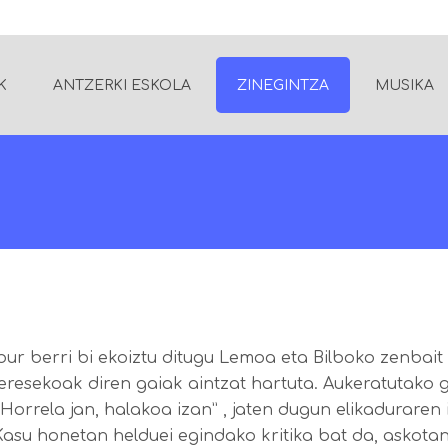
K
ANTZERKI ESKOLA
ZINEGINTZA
MUSIKA
bur berri bi ekoiztu ditugu Lemoa eta Bilboko zenbait
resekoak diren gaiak aintzat hartuta. Aukeratutako g
“Horrela jan, halakoa izan” , jaten dugun elikadurare
 Kasu honetan helduei egindako kritika bat da, askota