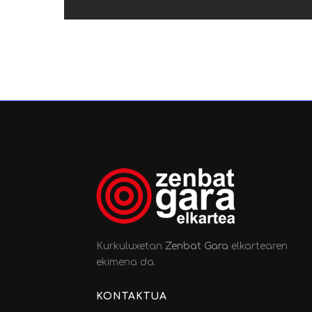
Kurkuluxetan
Zenbat Gara
elkartearen
ekimena da.
KONTAKTUA