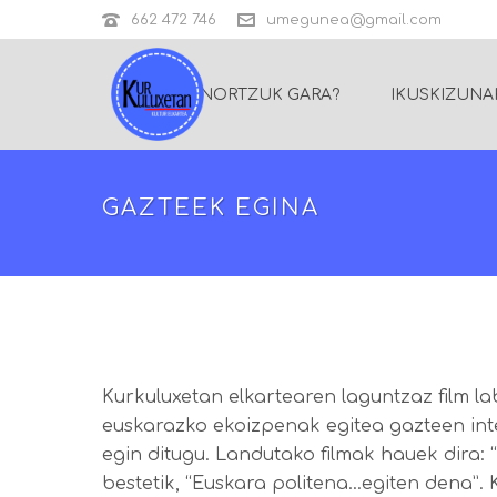
662 472 746
umegunea@gmail.com
NORTZUK GARA?
IKUSKIZUNA
GAZTEEK EGINA
Kurkuluxetan elkartearen laguntzaz film la
euskarazko ekoizpenak egitea gazteen inte
egin ditugu. Landutako filmak hauek dira: 
bestetik, “Euskara politena…egiten dena”.