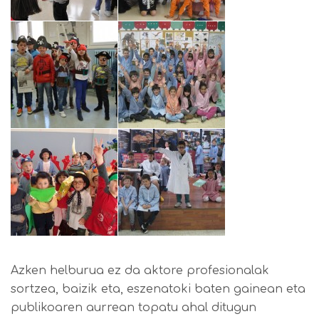
Azken helburua ez da aktore profesionalak
sortzea, baizik eta, eszenatoki baten gainean eta
publikoaren aurrean topatu ahal ditugun