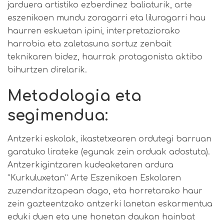
jarduera artistiko ezberdinez baliaturik, arte
eszenikoen mundu zoragarri eta liluragarri hau
haurren eskuetan ipini, interpretaziorako
harrobia eta zaletasuna sortuz zenbait
teknikaren bidez, haurrak protagonista aktibo
bihurtzen direlarik.
Metodologia eta
segimendua:
Antzerki eskolak, ikastetxearen ordutegi barruan
garatuko lirateke (egunak zein orduak adostuta).
Antzerkigintzaren kudeaketaren ardura
“Kurkuluxetan” Arte Eszenikoen Eskolaren
zuzendaritzapean dago, eta horretarako haur
zein gazteentzako antzerki lanetan eskarmentua
eduki duen eta une honetan daukan hainbat