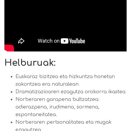
Helburuak:
Euskaraz bizitzea eta hizkuntza honetan
sakontzea era naturalean
Dramatizazioaren ezagutza orokorra ikastea
Norberaren garapena bultzatzea:
adierazpena, irudimena, sormena,
espontaneitatea.
Norberaren pertsonalitatea eta mugak
ezagutzea