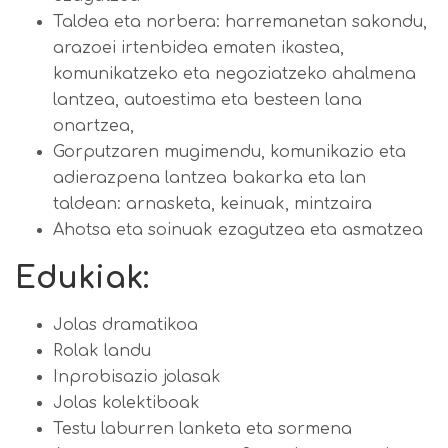
Taldea eta norbera: harremanetan sakondu,
arazoei irtenbidea ematen ikastea,
komunikatzeko eta negoziatzeko ahalmena
lantzea, autoestima eta besteen lana
onartzea,
Gorputzaren mugimendu, komunikazio eta
adierazpena lantzea bakarka eta lan
taldean: arnasketa, keinuak, mintzaira
Ahotsa eta soinuak ezagutzea eta asmatzea
Edukiak:
Jolas dramatikoa
Rolak landu
Inprobisazio jolasak
Jolas kolektiboak
Testu laburren lanketa eta sormena