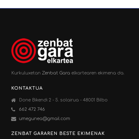
Kurkuluxetan
Zenbat Gara
elkartearen ekimena da.
KONTAKTUA
Done Bikendi 2 - 5. solairua - 48001 Bilbo
662 472 746
umegunea@gmail.com
ZENBAT GARAREN BESTE EKIMENAK