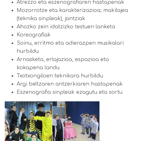
Atrezzo eta eszenografiaren hastapenak
Mozorrotze eta karakterizazioa; makilajea
(teknika sinpleak), jantziak
Ahozko zein idatzizko testuen lanketa
Koreografiak
Soinu, erritmo eta adierazpen musikalari
hurbildu
Arnasketa, erlajazioa, espazioa eta
kokapena landu
Txotxongiloen teknikara hurbildu
Argi beltzaren antzerkiaren hastapenak
Eszenografia sinpleak ezagutu eta sortu