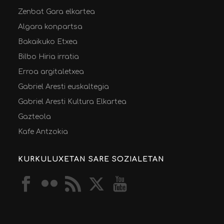
Zenbat Gara elkartea
Algara konpartsa
Bakaikuko Etxea
Bilbo Hiria irratia
Erroa argitaletxea
Gabriel Aresti euskaltegia
Gabriel Aresti Kultura Elkartea
Gazteola
Kafe Antzokia
KURKULUXETAN SARE SOZIALETAN