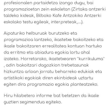
profesionalen partaidetza izango dugu, bai
programazioetan zein eskoletan (Zirtaka antzerki
taldeko kideak, Bilboko Kafe Antzokiko Antzerki
eskolako testu egileak, interpreteak,….).
Aipaturiko helburuak burutzeko eta
programazioa lantzeko, ikastetxe bakoitzeko eta
ikasle bakoitzaren errealitatea kontuan hartuko
da erritmo eta abiadura egokia lortu ahal
izateko. Horretarako, ikastetxearen “kurrikuluma”
, adin bakoitzari dagozkion trebetasunak
hizkuntza arloan jorratu beharreko edukiak eta
artistikoki egokiak diren ekinbideak uztartu
egiten dira programazio egokia planteatzeko.
Hiru hilabetero informe bat betetzen da ikasle
guztien segimendua egiteko.