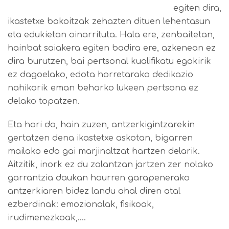
egiten dira,
ikastetxe bakoitzak zehazten dituen lehentasun
eta edukietan oinarrituta. Hala ere, zenbaitetan,
hainbat saiakera egiten badira ere, azkenean ez
dira burutzen, bai pertsonal kualifikatu egokirik
ez dagoelako, edota horretarako dedikazio
nahikorik eman beharko lukeen pertsona ez
delako topatzen.
Eta hori da, hain zuzen, antzerkigintzarekin
gertatzen dena ikastetxe askotan, bigarren
mailako edo gai marjinaltzat hartzen delarik.
Aitzitik, inork ez du zalantzan jartzen zer nolako
garrantzia daukan haurren garapenerako
antzerkiaren bidez landu ahal diren atal
ezberdinak: emozionalak, fisikoak,
irudimenezkoak,….