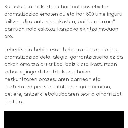
Kurkuluxetan elkarteak hainbat ikastetxetan
dramatizazioa ematen du eta hor 500 ume inguru
ibiltzen dira antzerkia ikasten, bai “curriculum”
barruan nola eskolaz kanpoko ekintza moduan
ere.
Lehenik eta behin, esan beharra dago arlo hau
dramatizazioa dela, alegia, garrantzitsuena ez da
azken emaitza artistikoa, baizik eta ikasturtean
zehar egingo duten bilakaera haien
hezkuntzaren prozesuaren barnean eta
norberaren pertsonalitatearen garapenean,
betiere, antzerki ebolutiboaren teoria oinarritzat
hartuta.