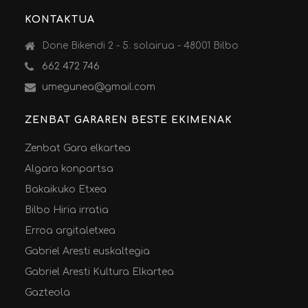
KONTAKTUA
Done Bikendi 2 - 5. solairua - 48001 Bilbo
662 472 746
umegunea@gmail.com
ZENBAT GARAREN BESTE EKIMENAK
Zenbat Gara elkartea
Algara konpartsa
Bakaikuko Etxea
Bilbo Hiria irratia
Erroa argitaletxea
Gabriel Aresti euskaltegia
Gabriel Aresti Kultura Elkartea
Gazteola