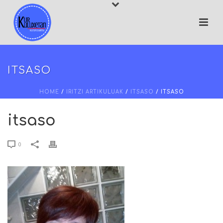
ITSASO
HOME
/
IRITZI ARTIKULUAK
/
ITSASO
/ ITSASO
itsaso
0