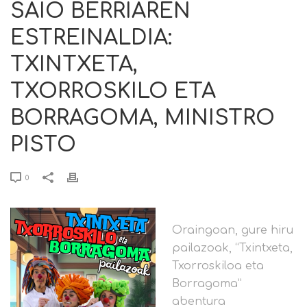
SAIO BERRIAREN
ESTREINALDIA:
TXINTXETA,
TXORROSKILO ETA
BORRAGOMA, MINISTRO
PISTO
0
Oraingoan, gure hiru
pailazoak, “Txintxeta,
Txorroskiloa eta
Borragoma”
abentura