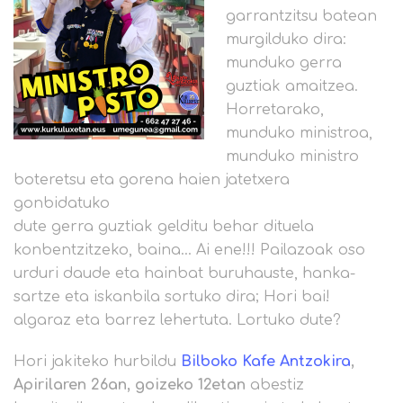
garrantzitsu batean
murgilduko dira:
munduko gerra
guztiak amaitzea.
Horretarako,
munduko ministroa,
munduko ministro
boteretsu eta gorena haien jatetxera
gonbidatuko
dute gerra guztiak gelditu behar dituela
konbentzitzeko, baina… Ai ene!!! Pailazoak oso
urduri daude eta hainbat buruhauste, hanka-
sartze eta iskanbila sortuko dira; Hori bai!
algaraz eta barrez lehertuta. Lortuko dute?
Hori jakiteko hurbildu
Bilboko Kafe Antzokira
,
Apirilaren 26an, goizeko 12etan
abestiz