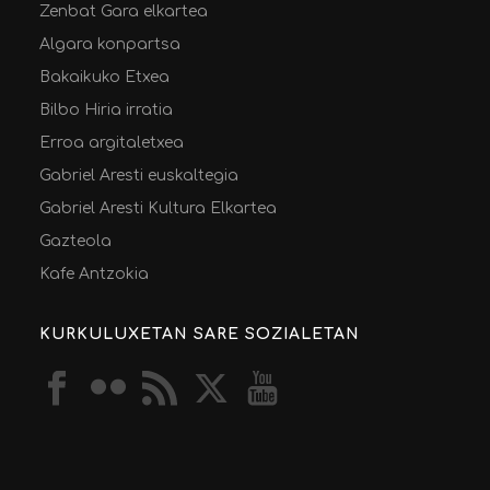
Zenbat Gara elkartea
Algara konpartsa
Bakaikuko Etxea
Bilbo Hiria irratia
Erroa argitaletxea
Gabriel Aresti euskaltegia
Gabriel Aresti Kultura Elkartea
Gazteola
Kafe Antzokia
KURKULUXETAN SARE SOZIALETAN