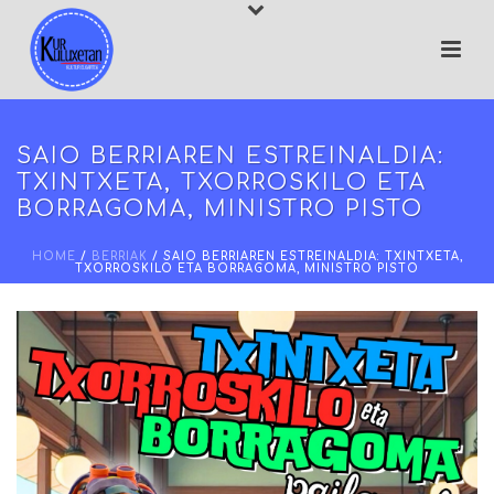
SAIO BERRIAREN ESTREINALDIA:
TXINTXETA, TXORROSKILO ETA
BORRAGOMA, MINISTRO PISTO
HOME
/
BERRIAK
/ SAIO BERRIAREN ESTREINALDIA: TXINTXETA,
TXORROSKILO ETA BORRAGOMA, MINISTRO PISTO