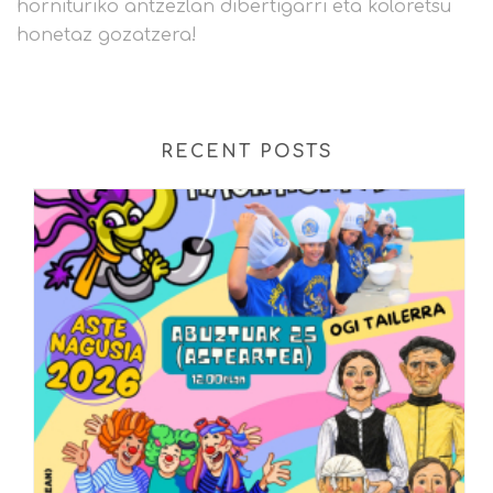
hornituriko antzezlan dibertigarri eta koloretsu
honetaz gozatzera!
RECENT POSTS