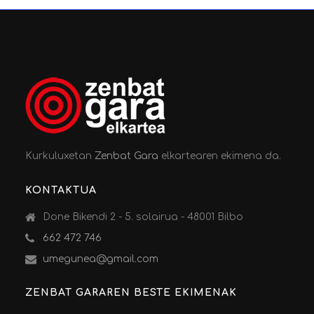
Kurkuluxetan
Zenbat Gara
elkartearen ekimena da.
KONTAKTUA
Done Bikendi 2 - 5. solairua - 48001 Bilbo
662 472 746
umegunea@gmail.com
ZENBAT GARAREN BESTE EKIMENAK