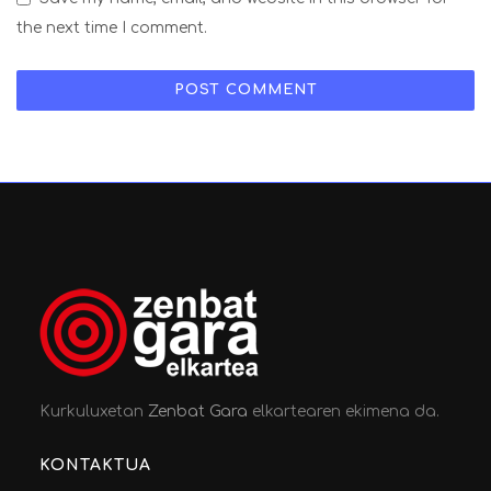
the next time I comment.
Kurkuluxetan
Zenbat Gara
elkartearen ekimena da.
KONTAKTUA