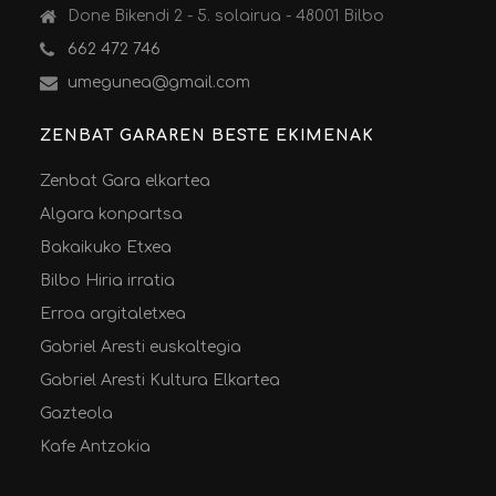
Done Bikendi 2 - 5. solairua - 48001 Bilbo
662 472 746
umegunea@gmail.com
ZENBAT GARAREN BESTE EKIMENAK
Zenbat Gara elkartea
Algara konpartsa
Bakaikuko Etxea
Bilbo Hiria irratia
Erroa argitaletxea
Gabriel Aresti euskaltegia
Gabriel Aresti Kultura Elkartea
Gazteola
Kafe Antzokia