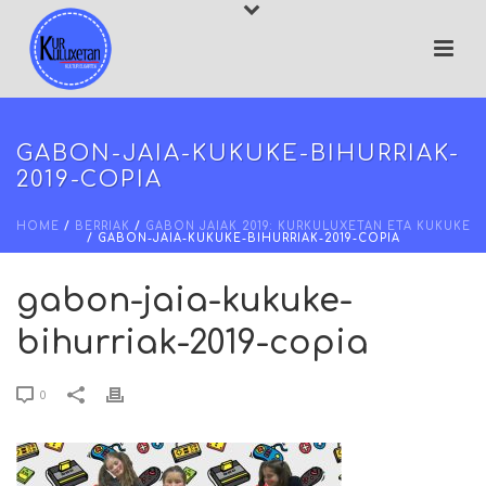
GABON-JAIA-KUKUKE-BIHURRIAK-
2019-COPIA
HOME
/
BERRIAK
/
GABON JAIAK 2019: KURKULUXETAN ETA KUKUKE
/ GABON-JAIA-KUKUKE-BIHURRIAK-2019-COPIA
gabon-jaia-kukuke-
bihurriak-2019-copia
0