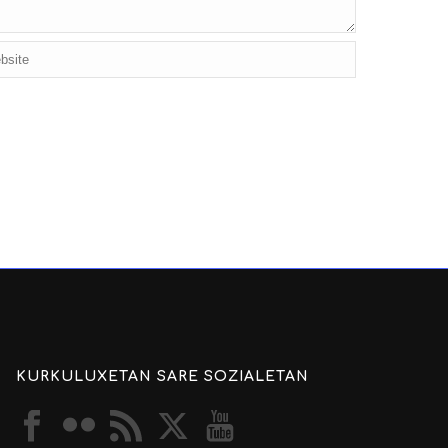
KURKULUXETAN SARE SOZIALETAN