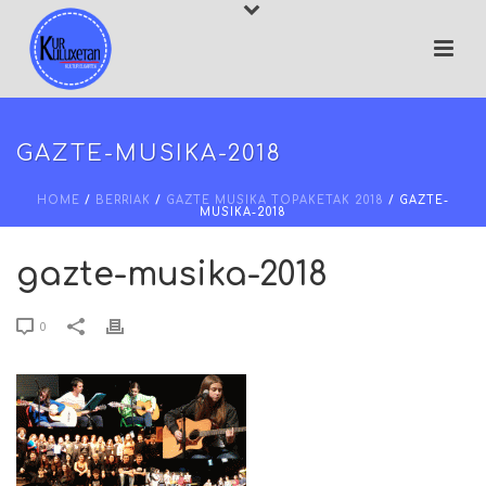
GAZTE-MUSIKA-2018
HOME
/
BERRIAK
/
GAZTE MUSIKA TOPAKETAK 2018
/ GAZTE-
MUSIKA-2018
gazte-musika-2018
0