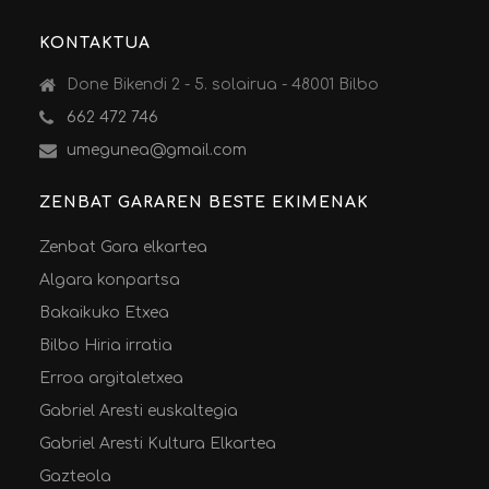
KONTAKTUA
Done Bikendi 2 - 5. solairua - 48001 Bilbo
662 472 746
umegunea@gmail.com
ZENBAT GARAREN BESTE EKIMENAK
Zenbat Gara elkartea
Algara konpartsa
Bakaikuko Etxea
Bilbo Hiria irratia
Erroa argitaletxea
Gabriel Aresti euskaltegia
Gabriel Aresti Kultura Elkartea
Gazteola