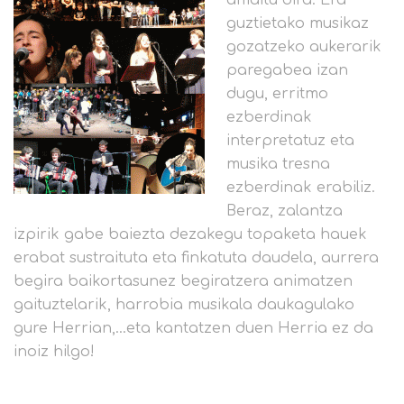
amaitu dira. Era
guztietako musikaz
gozatzeko aukerarik
paregabea izan
dugu, erritmo
ezberdinak
interpretatuz eta
musika tresna
ezberdinak erabiliz.
Beraz, zalantza
izpirik gabe baiezta dezakegu topaketa hauek
erabat sustraituta eta finkatuta daudela, aurrera
begira baikortasunez begiratzera animatzen
gaituztelarik, harrobia musikala daukagulako
gure Herrian,…eta kantatzen duen Herria ez da
inoiz hilgo!