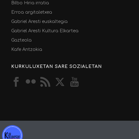
Bilbo Hiria irratia
Erroa argitaletxea
Gabriel Aresti euskaltegia
Gabriel Aresti Kultura Elkartea
Gazteola
Kafe Antzokia
KURKULUXETAN SARE SOZIALETAN