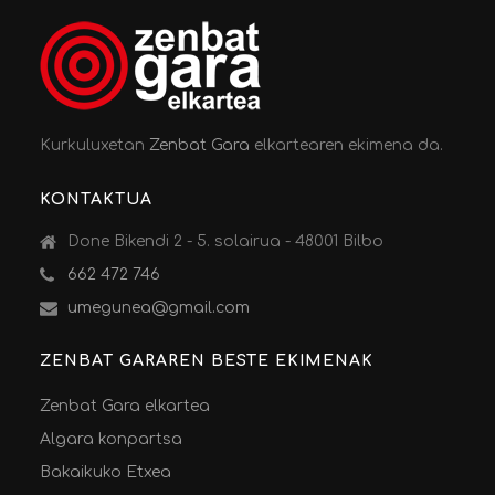
Kurkuluxetan
Zenbat Gara
elkartearen ekimena da.
KONTAKTUA
Done Bikendi 2 - 5. solairua - 48001 Bilbo
662 472 746
umegunea@gmail.com
ZENBAT GARAREN BESTE EKIMENAK
Zenbat Gara elkartea
Algara konpartsa
Bakaikuko Etxea