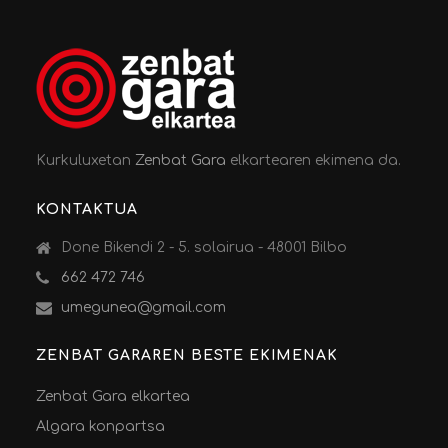
Kurkuluxetan
Zenbat Gara
elkartearen ekimena da.
KONTAKTUA
Done Bikendi 2 - 5. solairua - 48001 Bilbo
662 472 746
umegunea@gmail.com
ZENBAT GARAREN BESTE EKIMENAK
Zenbat Gara elkartea
Algara konpartsa