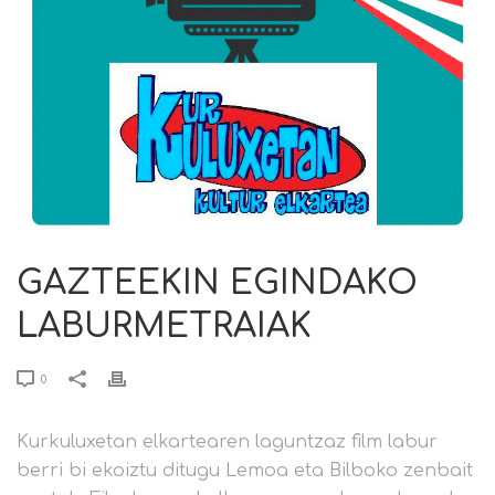
GAZTEEKIN EGINDAKO
LABURMETRAIAK
0
Kurkuluxetan elkartearen laguntzaz film labur
berri bi ekoiztu ditugu Lemoa eta Bilboko zenbait