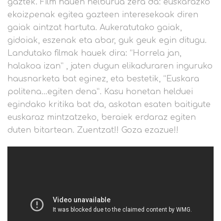
gaztek. Film hauen helburua zera da: euskarazko
ekoizpenak egitea gazteen interesekoak diren
gaiak aintzat hartuta. Aukeratutako gaiak,
gidoiak, eszenak eta abar, guk geuk egin ditugu.
Landutako filmak hauek dira: “Horrela jan,
halakoa izan” , jaten dugun elikaduraren inguruko
hausnarketa bat eginez, eta bestetik, “Euskara
politena…egiten dena”. Kasu honetan helduei
egindako kritika bat da, askotan esaten baitigute
euskaraz mintzatzeko, beraiek erdaraz egiten
duten bitartean. Zuentzat!! Goza ezazue!!