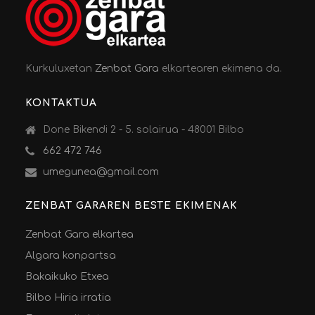
Kurkuluxetan
Zenbat Gara
elkartearen ekimena da.
KONTAKTUA
Done Bikendi 2 - 5. solairua - 48001 Bilbo
662 472 746
umegunea@gmail.com
ZENBAT GARAREN BESTE EKIMENAK
Zenbat Gara elkartea
Algara konpartsa
Bakaikuko Etxea
Bilbo Hiria irratia