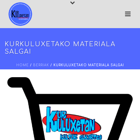
KURKULUXETAKO MATERIALA
SALGAI
HOME
/
BERRIAK
/ KURKULUXETAKO MATERIALA SALGAI