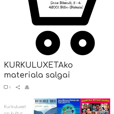
KURKULUXETAko
materiala salgai
0
Kurkuluxet
an kultur