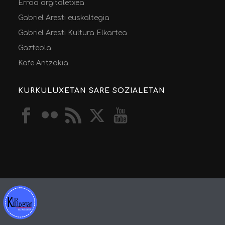
Erroa argitaletxea
Gabriel Aresti euskaltegia
Gabriel Aresti Kultura Elkartea
Gazteola
Kafe Antzokia
KURKULUXETAN SARE SOZIALETAN