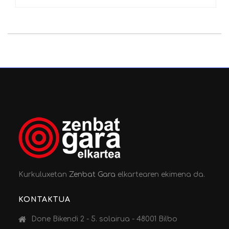
Kurkuluxetan
Zenbat Gara
elkartearen ekimena da.
KONTAKTUA
Done Bikendi 2 - 5. solairua - 48001 Bilbo