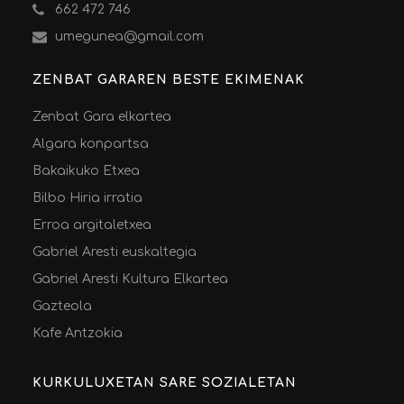
662 472 746
umegunea@gmail.com
ZENBAT GARAREN BESTE EKIMENAK
Zenbat Gara elkartea
Algara konpartsa
Bakaikuko Etxea
Bilbo Hiria irratia
Erroa argitaletxea
Gabriel Aresti euskaltegia
Gabriel Aresti Kultura Elkartea
Gazteola
Kafe Antzokia
KURKULUXETAN SARE SOZIALETAN