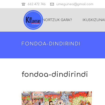
662 472 746
umegunea@gmail.com
NORTZUK GARA?
IKUSKIZUNA
FONDOA-DINDIRINDI
fondoa-dindirindi