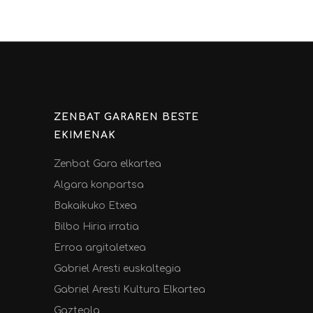
ZENBAT GARAREN BESTE
EKIMENAK
Zenbat Gara elkartea
Algara konpartsa
Bakaikuko Etxea
Bilbo Hiria irratia
Erroa argitaletxea
Gabriel Aresti euskaltegia
Gabriel Aresti Kultura Elkartea
Gazteola