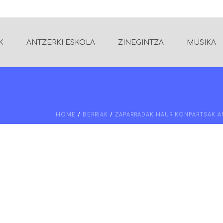
K
ANTZERKI ESKOLA
ZINEGINTZA
MUSIKA
HOME
/
BERRIAK
/
ZAPARRADAK HAUR KONPARTSAK 