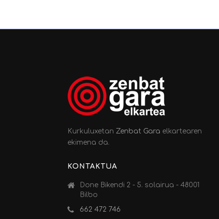
Kurkuluxetan
Zenbat Gara
elkartearen
ekimena da.
KONTAKTUA
Done Bikendi 2 - 5. solairua - 48001
Bilbo
662 472 746