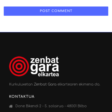
Kurkuluxetan
Zenbat Gara
elkartearen ekimena da.
KONTAKTUA
Done Bikendi 2 - 5. solairua - 48001 Bilbo