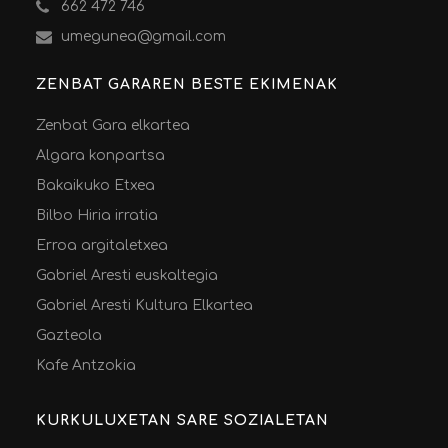
662 472 746
umegunea@gmail.com
ZENBAT GARAREN BESTE EKIMENAK
Zenbat Gara elkartea
Algara konpartsa
Bakaikuko Etxea
Bilbo Hiria irratia
Erroa argitaletxea
Gabriel Aresti euskaltegia
Gabriel Aresti Kultura Elkartea
Gazteola
Kafe Antzokia
KURKULUXETAN SARE SOZIALETAN