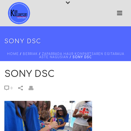
SONY DSC
HOME
/
BERRIAK
/
ZAPARRADA HAUR KONPARTSAREN EGITARAUA
ASTE NAGUSIAN
/ SONY DSC
SONY DSC
0