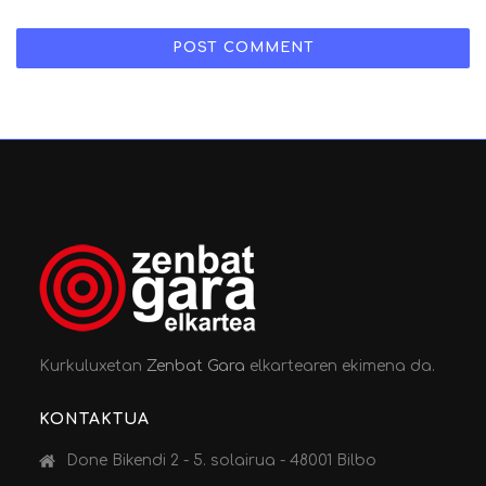
Kurkuluxetan
Zenbat Gara
elkartearen ekimena da.
KONTAKTUA
Done Bikendi 2 - 5. solairua - 48001 Bilbo