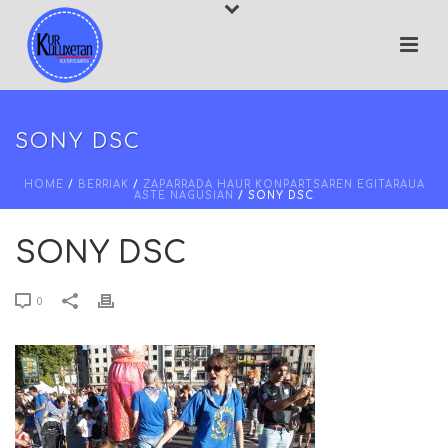
SONY DSC
HOME
/
BERRIAK
/
ZAPARRADA HAUR KONPARTSAREN EGITARAUA
ASTE NAGUSIAN
/ SONY DSC
SONY DSC
0