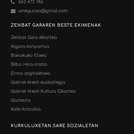
662 472 746
umegunea@gmail.com
ZENBAT GARAREN BESTE EKIMENAK
Zenbat Gara elkartea
Algara konpartsa
Bakaikuko Etxea
Bilbo Hiria irratia
Erroa argitaletxea
Gabriel Aresti euskaltegia
Gabriel Aresti Kultura Elkartea
Gazteola
Kafe Antzokia
KURKULUXETAN SARE SOZIALETAN