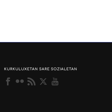
KURKULUXETAN SARE SOZIALETAN