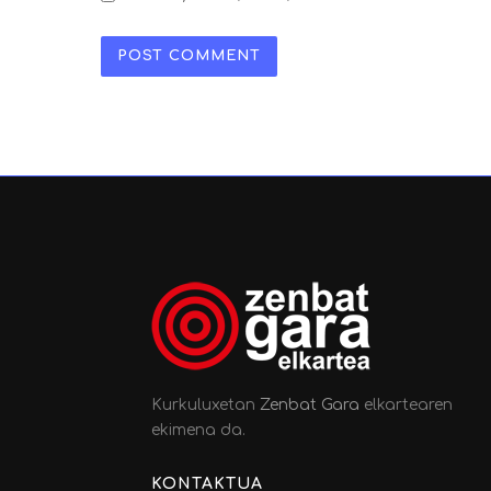
Kurkuluxetan
Zenbat Gara
elkartearen
ekimena da.
KONTAKTUA