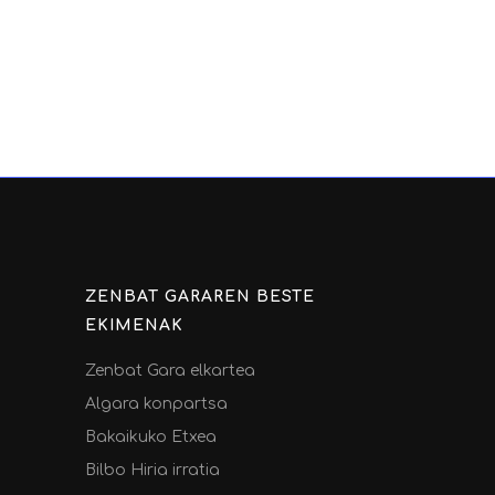
ZENBAT GARAREN BESTE
EKIMENAK
Zenbat Gara elkartea
Algara konpartsa
Bakaikuko Etxea
Bilbo Hiria irratia