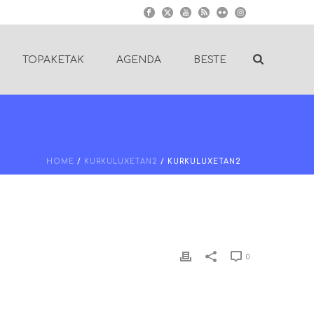
TOPAKETAK
AGENDA
BESTE
HOME
/
KURKULUXETAN2
/ KURKULUXETAN2
0