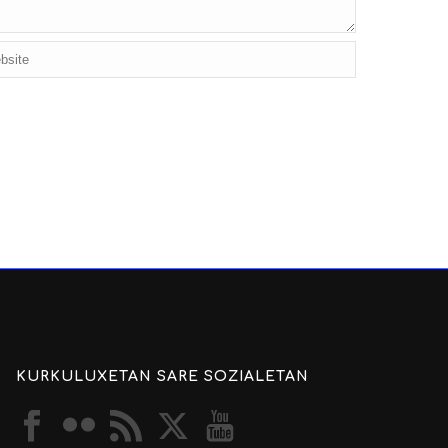
KURKULUXETAN SARE SOZIALETAN