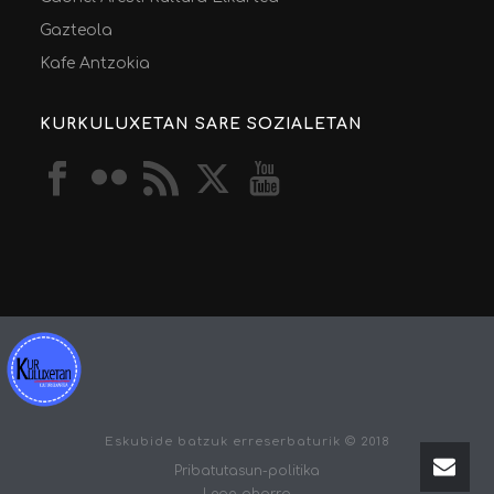
Gazteola
Kafe Antzokia
KURKULUXETAN SARE SOZIALETAN
Eskubide batzuk erreserbaturik © 2018
Pribatutasun-politika