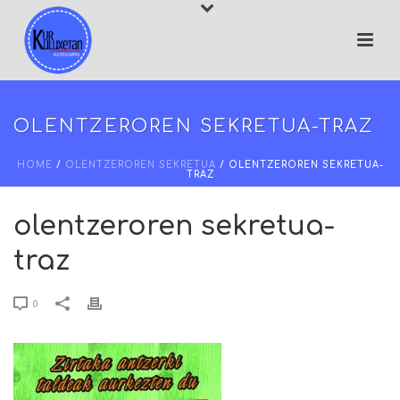
OLENTZEROREN SEKRETUA-TRAZ
HOME
/
OLENTZEROREN SEKRETUA
/ OLENTZEROREN SEKRETUA-
TRAZ
olentzeroren sekretua-
traz
0