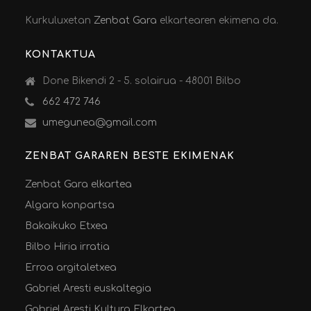
Kurkuluxetan
Zenbat Gara
elkartearen ekimena da.
KONTAKTUA
Done Bikendi 2 - 5. solairua - 48001 Bilbo
662 472 746
umegunea@gmail.com
ZENBAT GARAREN BESTE EKIMENAK
Zenbat Gara elkartea
Algara konpartsa
Bakaikuko Etxea
Bilbo Hiria irratia
Erroa argitaletxea
Gabriel Aresti euskaltegia
Gabriel Aresti Kultura Elkartea