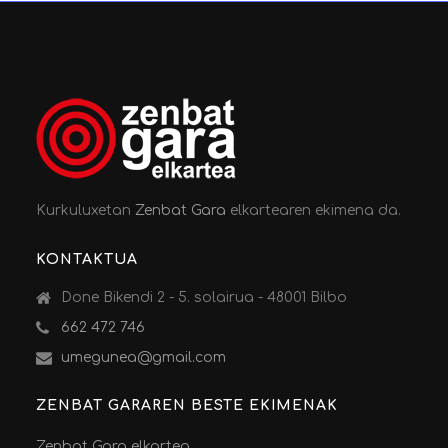
Kurkuluxetan
Zenbat Gara
elkartearen ekimena da.
KONTAKTUA
Done Bikendi 2 - 5. solairua - 48001 Bilbo
662 472 746
umegunea@gmail.com
ZENBAT GARAREN BESTE EKIMENAK
Zenbat Gara elkartea