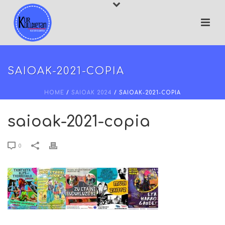
SAIOAK-2021-COPIA
HOME
/
SAIOAK 2024
/ SAIOAK-2021-COPIA
saioak-2021-copia
0