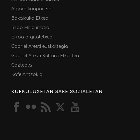
Algara konpartsa
Bakaikuko Etxea
Bilbo Hiria irratia
Erroa argitaletxea
Gabriel Aresti euskaltegia
Gabriel Aresti Kultura Elkartea
Gazteola
Kafe Antzokia
KURKULUXETAN SARE SOZIALETAN