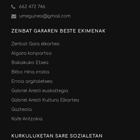
662 472 746
umegunea@gmail.com
ZENBAT GARAREN BESTE EKIMENAK
Zenbat Gara elkartea
Algara konpartsa
Bakaikuko Etxea
Bilbo Hiria irratia
Erroa argitaletxea
Gabriel Aresti euskaltegia
Gabriel Aresti Kultura Elkartea
Gazteola
Kafe Antzokia
KURKULUXETAN SARE SOZIALETAN