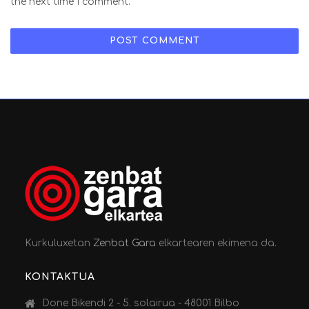
the next time I comment.
Kurkuluxetan
Zenbat Gara
elkartearen ekimena da.
KONTAKTUA
Done Bikendi 2 - 5. solairua - 48001 Bilbo