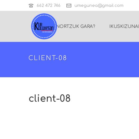
662 472 746
umegunea@gmail.com
NORTZUK GARA?
IKUSKIZUNA
CLIENT-08
client-08