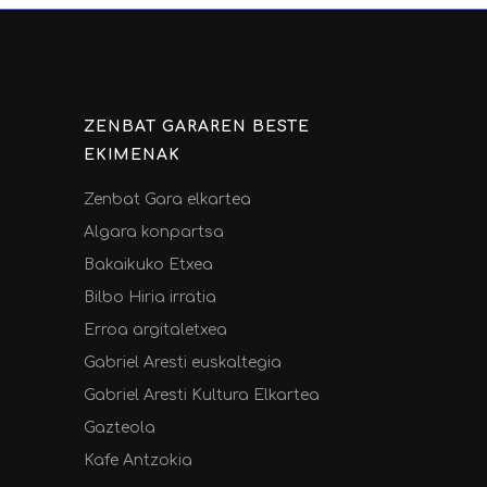
ZENBAT GARAREN BESTE
EKIMENAK
Zenbat Gara elkartea
Algara konpartsa
Bakaikuko Etxea
Bilbo Hiria irratia
Erroa argitaletxea
Gabriel Aresti euskaltegia
Gabriel Aresti Kultura Elkartea
Gazteola
Kafe Antzokia