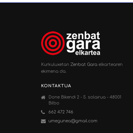
Kurkuluxetan
Zenbat Gara
elkartearen
ekimena da.
KONTAKTUA
Done Bikendi 2 - 5. solairua - 48001
Bilbo
662 472 746
umegunea@gmail.com