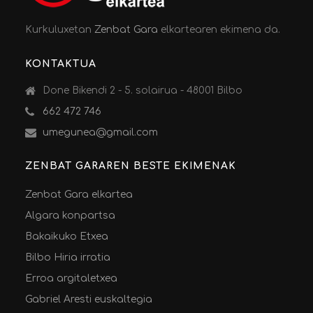
Kurkuluxetan
Zenbat Gara
elkartearen ekimena da.
KONTAKTUA
Done Bikendi 2 - 5. solairua - 48001 Bilbo
662 472 746
umegunea@gmail.com
ZENBAT GARAREN BESTE EKIMENAK
Zenbat Gara elkartea
Algara konpartsa
Bakaikuko Etxea
Bilbo Hiria irratia
Erroa argitaletxea
Gabriel Aresti euskaltegia