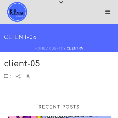
CLIENT-05
HOME
/
CLIENTS
/ CLIENT-05
client-05
0
RECENT POSTS