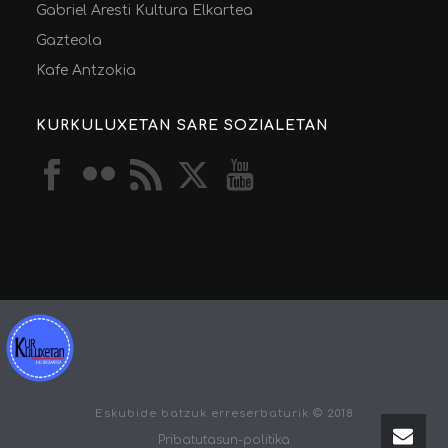
Gabriel Aresti Kultura Elkartea
Gazteola
Kafe Antzokia
KURKULUXETAN SARE SOZIALETAN
Eskubide batzuk erreserbaturik © 2018
Pribatutasun-politika