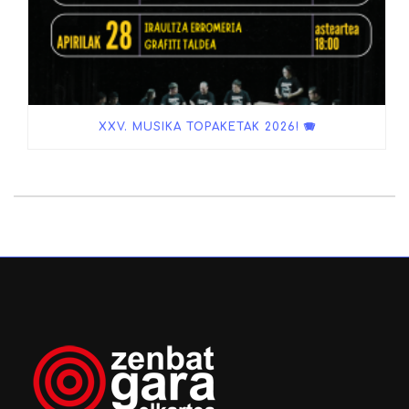
XXV. MUSIKA TOPAKETAK 2026! 🪗