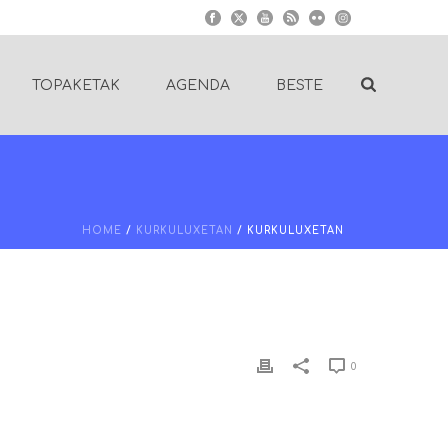
TOPAKETAK
AGENDA
BESTE
HOME
/
KURKULUXETAN
/ KURKULUXETAN
0