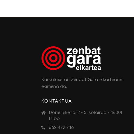
Kurkuluxetan
Zenbat Gara
elkartearen
ekimena da.
KONTAKTUA
Done Bikendi 2 - 5. solairua - 48001
Bilbo
662 472 746