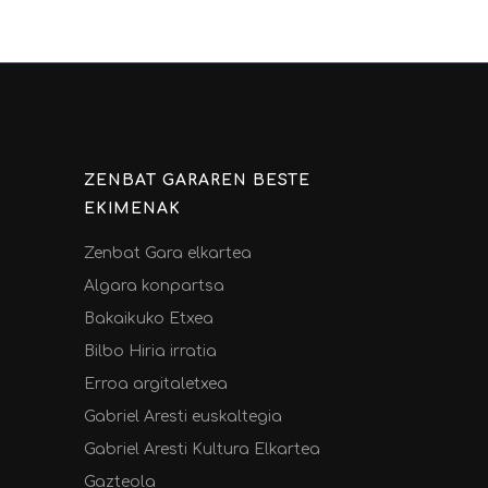
ZENBAT GARAREN BESTE
EKIMENAK
Zenbat Gara elkartea
Algara konpartsa
Bakaikuko Etxea
Bilbo Hiria irratia
Erroa argitaletxea
Gabriel Aresti euskaltegia
Gabriel Aresti Kultura Elkartea
Gazteola