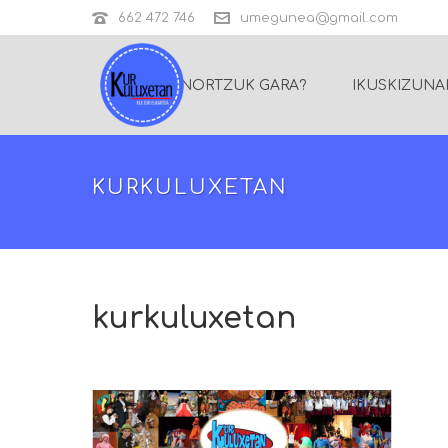
662 472 746
umegunea@gmail.com
NORTZUK GARA?
IKUSKIZUNA
KURKULUXETAN
kurkuluxetan