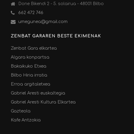
Done Bikendi 2 - 5. solairua - 48001 Bilbo
662 472 746
umegunea@gmail.com
ZENBAT GARAREN BESTE EKIMENAK
Zenbat Gara elkartea
Algara konpartsa
Bakaikuko Etxea
Bilbo Hiria irratia
Erroa argitaletxea
Gabriel Aresti euskaltegia
Gabriel Aresti Kultura Elkartea
Gazteola
Kafe Antzokia