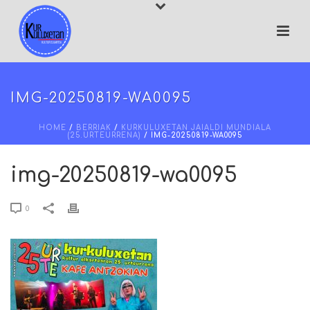
IMG-20250819-WA0095
HOME
/
BERRIAK
/
KURKULUXETAN JAIALDI MUNDIALA
(25.URTEURRENA)
/ IMG-20250819-WA0095
img-20250819-wa0095
0