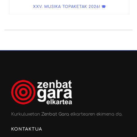
XXV. MUSIKA TOPAKETAK 2026! 🪗
Kurkuluxetan
Zenbat Gara
elkartearen ekimena da.
KONTAKTUA