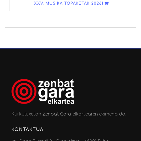
XXV. MUSIKA TOPAKETAK 2026! 🪗
Kurkuluxetan
Zenbat Gara
elkartearen ekimena da.
KONTAKTUA