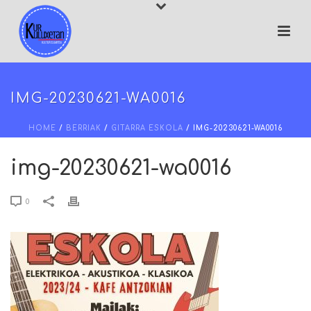
IMG-20230621-WA0016
HOME
/
BERRIAK
/
GITARRA ESKOLA
/ IMG-20230621-WA0016
img-20230621-wa0016
0