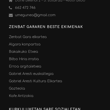
Done Bikendi 2 - 5. solairua - 48001 Bilbo
662 472 746
umegunea@gmail.com
ZENBAT GARAREN BESTE EKIMENAK
Zenbat Gara elkartea
Algara konpartsa
Bakaikuko Etxea
Bilbo Hiria irratia
Erroa argitaletxea
Gabriel Aresti euskaltegia
Gabriel Aresti Kultura Elkartea
Gazteola
Kafe Antzokia
KURKULUXETAN SARE SOZIALETAN