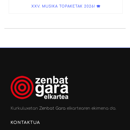
XXV. MUSIKA TOPAKETAK 2026! 🪗
Kurkuluxetan
Zenbat Gara
elkartearen ekimena da.
KONTAKTUA