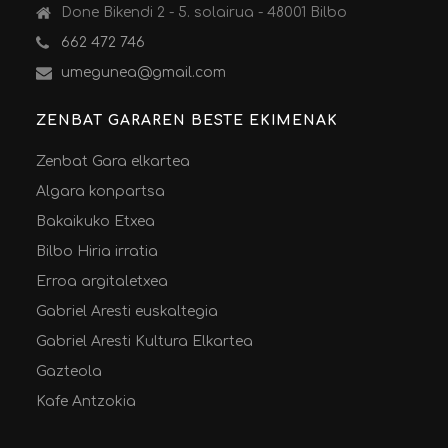
Done Bikendi 2 - 5. solairua - 48001 Bilbo
662 472 746
umegunea@gmail.com
ZENBAT GARAREN BESTE EKIMENAK
Zenbat Gara elkartea
Algara konpartsa
Bakaikuko Etxea
Bilbo Hiria irratia
Erroa argitaletxea
Gabriel Aresti euskaltegia
Gabriel Aresti Kultura Elkartea
Gazteola
Kafe Antzokia