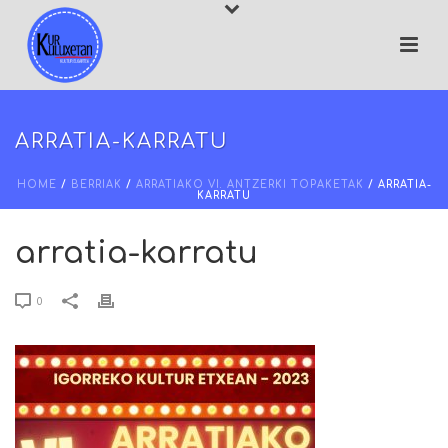
ARRATIA-KARRATU
HOME
/
BERRIAK
/
ARRATIAKO VI. ANTZERKI TOPAKETAK
/ ARRATIA-
KARRATU
arratia-karratu
0