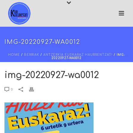
IMG-20220927-WA0012
HOME
/
BERRIAK
/
ANTZERKIA EUSKARAZ HAURRENTZAT!
/ IMG-
20220927-WA0012
img-20220927-wa0012
0