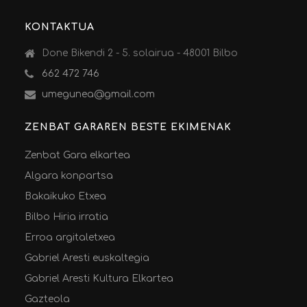
KONTAKTUA
Done Bikendi 2 - 5. solairua - 48001 Bilbo
662 472 746
umegunea@gmail.com
ZENBAT GARAREN BESTE EKIMENAK
Zenbat Gara elkartea
Algara konpartsa
Bakaikuko Etxea
Bilbo Hiria irratia
Erroa argitaletxea
Gabriel Aresti euskaltegia
Gabriel Aresti Kultura Elkartea
Gazteola