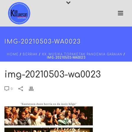
IMG-20210503-WA0023
HOME
/
BERRIAK
/
XX. MUSIKA TOPAKETAK PANDEMIA GARAIAN
/
IMG-20210503-WA0023
img-20210503-wa0023
0