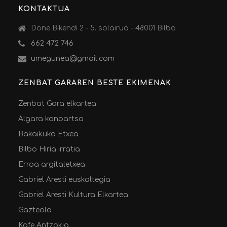
KONTAKTUA
Done Bikendi 2 - 5. solairua - 48001 Bilbo
662 472 746
umegunea@gmail.com
ZENBAT GARAREN BESTE EKIMENAK
Zenbat Gara elkartea
Algara konpartsa
Bakaikuko Etxea
Bilbo Hiria irratia
Erroa argitaletxea
Gabriel Aresti euskaltegia
Gabriel Aresti Kultura Elkartea
Gazteola
Kafe Antzokia