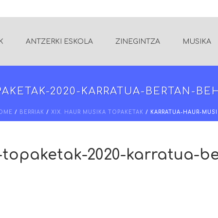
K
ANTZERKI ESKOLA
ZINEGINTZA
MUSIKA
AKETAK-2020-KARRATUA-BERTAN-BE
OME
/
BERRIAK
/
XIX. HAUR MUSIKA TOPAKETAK
/ KARRATUA-HAUR-MUSI
-topaketak-2020-karratua-b