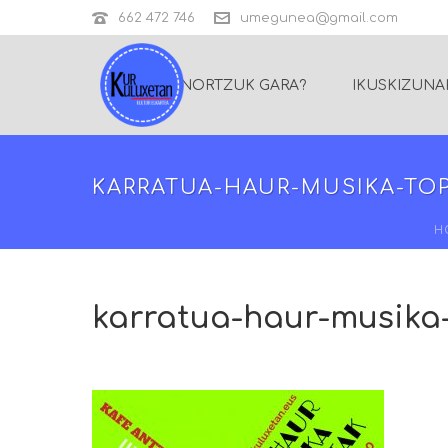
662 472 746
umegunea@gmail.com
NORTZUK GARA?
IKUSKIZUNA
KARRATUA-HAUR-MUSIKA-TOP
H
karratua-haur-musika