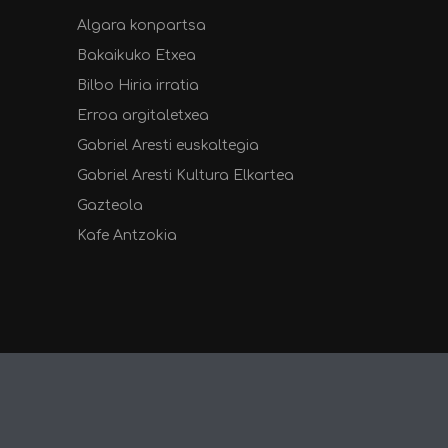
Algara konpartsa
Bakaikuko Etxea
Bilbo Hiria irratia
Erroa argitaletxea
Gabriel Aresti euskaltegia
Gabriel Aresti Kultura Elkartea
Gazteola
Kafe Antzokia