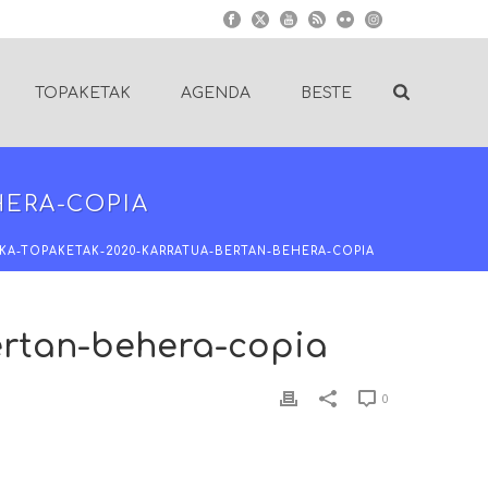
TOPAKETAK
AGENDA
BESTE
HERA-COPIA
KA-TOPAKETAK-2020-KARRATUA-BERTAN-BEHERA-COPIA
ertan-behera-copia
0