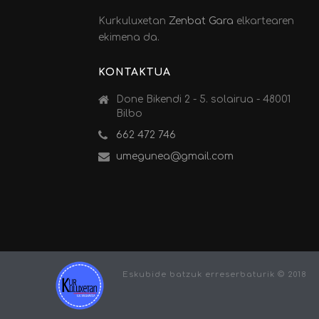
Kurkuluxetan
Zenbat Gara
elkartearen
ekimena da.
KONTAKTUA
Done Bikendi 2 - 5. solairua - 48001
Bilbo
662 472 746
umegunea@gmail.com
Eskubide batzuk erreserbaturik © 2018