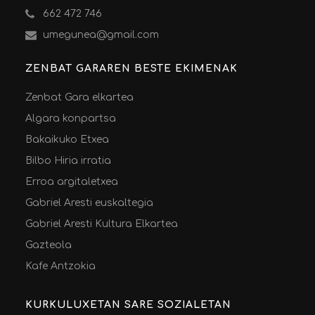
662 472 746
umegunea@gmail.com
ZENBAT GARAREN BESTE EKIMENAK
Zenbat Gara elkartea
Algara konpartsa
Bakaikuko Etxea
Bilbo Hiria irratia
Erroa argitaletxea
Gabriel Aresti euskaltegia
Gabriel Aresti Kultura Elkartea
Gazteola
Kafe Antzokia
KURKULUXETAN SARE SOZIALETAN