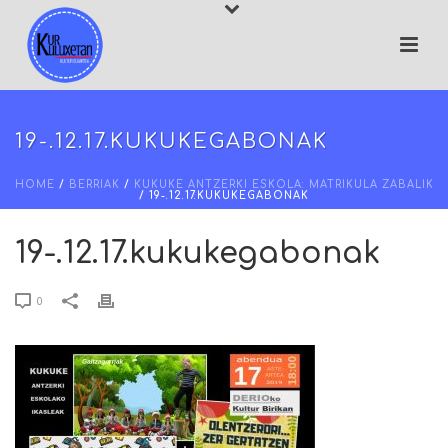
19-.12.17.KUKUKEGABONAK
HOME
/
BERRIAK
/
KUKUKE ANTZERKI ESKOLA: MATRIKULA ZABALIK
/ 19-.12.17.KUKUKEGABONAK
19-.12.17.kukukegabonak
0