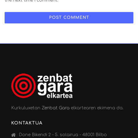
the next time I comment.
Kurkuluxetan
Zenbat Gara
elkartearen ekimena da.
KONTAKTUA
Done Bikendi 2 - 5. solairua - 48001 Bilbo