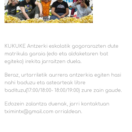
KUKUKE Antzerki eskolatik gogorarazten dute
matrikula garaia (edo eta aldaketaren bat
egiteko) irekita jarraitzen duela.
Beraz, urtarriletik aurrera antzerkia egiten hasi
nahi baduzu eta astearteak libre
badituzu(17:00/18:00- 18:00/19:00) zure zain gaude.
Edozein zalantza duenak, jarri kontaktuan
tximintx@gmail.com orrialdean.