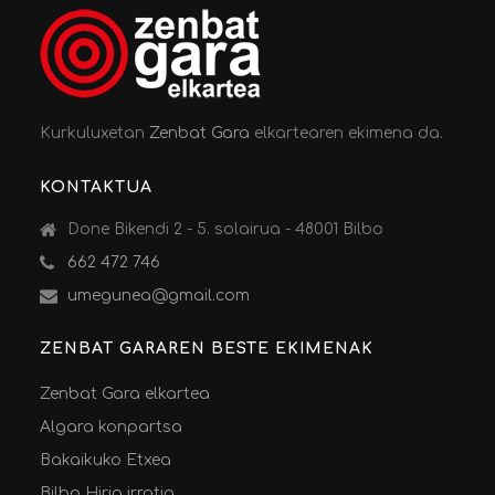
Kurkuluxetan
Zenbat Gara
elkartearen ekimena da.
KONTAKTUA
Done Bikendi 2 - 5. solairua - 48001 Bilbo
662 472 746
umegunea@gmail.com
ZENBAT GARAREN BESTE EKIMENAK
Zenbat Gara elkartea
Algara konpartsa
Bakaikuko Etxea
Bilbo Hiria irratia