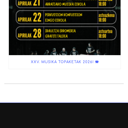
XXV. MUSIKA TOPAKETAK 2026! 🪗