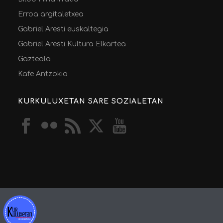
Erroa argitaletxea
Gabriel Aresti euskaltegia
Gabriel Aresti Kultura Elkartea
Gazteola
Kafe Antzokia
KURKULUXETAN SARE SOZIALETAN