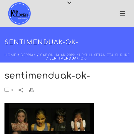
SENTIMENDUAK-OK-
HOME
/
BERRIAK
/
GABON JAIAK 2019: KURKULUXETAN ETA KUKUKE
/ SENTIMENDUAK-OK-
sentimenduak-ok-
0