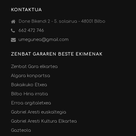
KONTAKTUA
Done Bikendi 2 - 5. solairua - 48001 Bilbo
662 472 746
umegunea@gmail.com
ZENBAT GARAREN BESTE EKIMENAK
Zenbat Gara elkartea
Algara konpartsa
Bakaikuko Etxea
Bilbo Hiria irratia
Erroa argitaletxea
Gabriel Aresti euskaltegia
Gabriel Aresti Kultura Elkartea
Gazteola