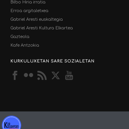
Bilbo Hiria irratia
Erroa argitaletxea
Gabriel Aresti euskaltegia
Gabriel Aresti Kultura Elkartea
Gazteola
Kafe Antzokia
KURKULUXETAN SARE SOZIALETAN