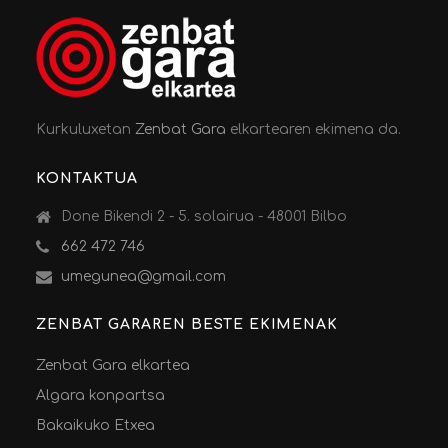
Kurkuluxetan
Zenbat Gara
elkartearen ekimena da.
KONTAKTUA
Done Bikendi 2 - 5. solairua - 48001 Bilbo
662 472 746
umegunea@gmail.com
ZENBAT GARAREN BESTE EKIMENAK
Zenbat Gara elkartea
Algara konpartsa
Bakaikuko Etxea