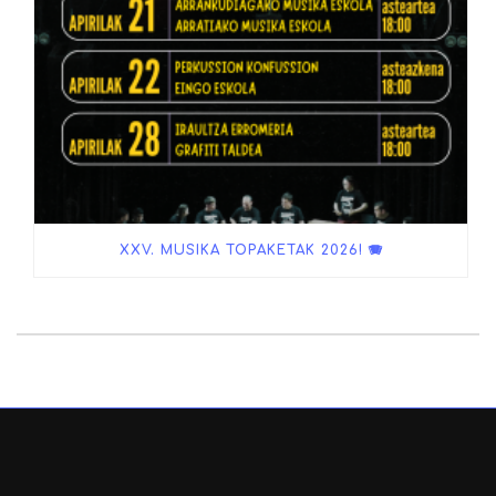
XXV. MUSIKA TOPAKETAK 2026! 🪗