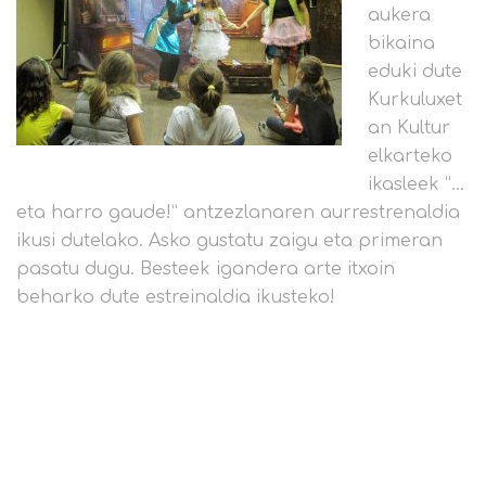
aukera
bikaina
eduki dute
Kurkuluxet
an Kultur
elkarteko
ikasleek “…
eta harro gaude!” antzezlanaren aurrestrenaldia
ikusi dutelako. Asko gustatu zaigu eta primeran
pasatu dugu. Besteek igandera arte itxoin
beharko dute estreinaldia ikusteko!