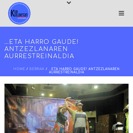
…ETA HARRO GAUDE!
ANTZEZLANAREN
AURRESTREINALDIA
HOME
/
BERRIAK
/ …ETA HARRO GAUDE! ANTZEZLANAREN
AURRESTREINALDIA