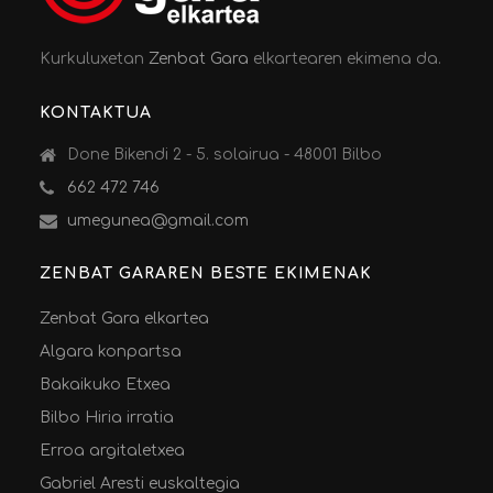
Kurkuluxetan
Zenbat Gara
elkartearen ekimena da.
KONTAKTUA
Done Bikendi 2 - 5. solairua - 48001 Bilbo
662 472 746
umegunea@gmail.com
ZENBAT GARAREN BESTE EKIMENAK
Zenbat Gara elkartea
Algara konpartsa
Bakaikuko Etxea
Bilbo Hiria irratia
Erroa argitaletxea
Gabriel Aresti euskaltegia