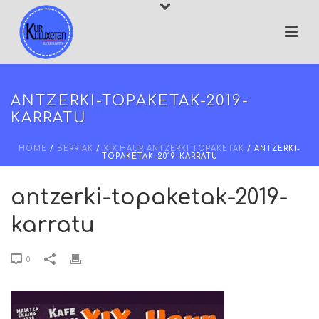
ANTZERKI-TOPAKETAK-2019-
KARRATU
HOME
/
BERRIAK
/
XIX.HAUR ANTZERKI TOPAKETAK
/ ANTZERKI-
TOPAKETAK-2019-KARRATU
antzerki-topaketak-2019-
karratu
0