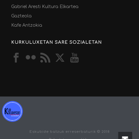
Gabriel Aresti Kultura Elkartea
Gazteola
Kafe Antzokia
KURKULUXETAN SARE SOZIALETAN
Eskubide batzuk erreserbaturik © 2018