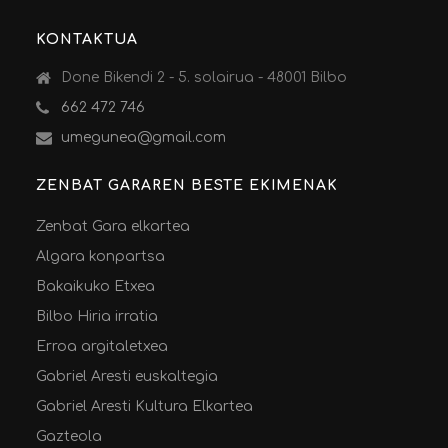
KONTAKTUA
Done Bikendi 2 - 5. solairua - 48001 Bilbo
662 472 746
umegunea@gmail.com
ZENBAT GARAREN BESTE EKIMENAK
Zenbat Gara elkartea
Algara konpartsa
Bakaikuko Etxea
Bilbo Hiria irratia
Erroa argitaletxea
Gabriel Aresti euskaltegia
Gabriel Aresti Kultura Elkartea
Gazteola