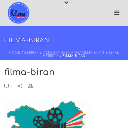
FILMA-BIRAN
HOME
/
BERRIAK
/
"AZKEN ARNASA ARTE" FILMA BIRAN EUSKAL
HERRITIK
/ FILMA-BIRAN
filma-biran
0