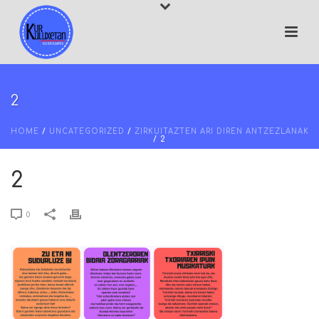
2
HOME
/
UNCATEGORIZED
/
ZIRKUITAZTEN ARI DIREN ANTZEZLANAK
/ 2
2
0