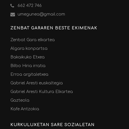
662 472 746
umegunea@gmail.com
ZENBAT GARAREN BESTE EKIMENAK
Zenbat Gara elkartea
Algara konpartsa
Bakaikuko Etxea
Bilbo Hiria irratia
Erroa argitaletxea
Gabriel Aresti euskaltegia
Gabriel Aresti Kultura Elkartea
Gazteola
Kafe Antzokia
KURKULUXETAN SARE SOZIALETAN