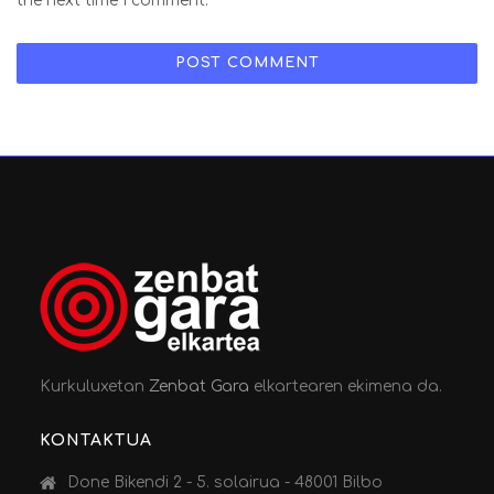
the next time I comment.
Kurkuluxetan
Zenbat Gara
elkartearen ekimena da.
KONTAKTUA
Done Bikendi 2 - 5. solairua - 48001 Bilbo