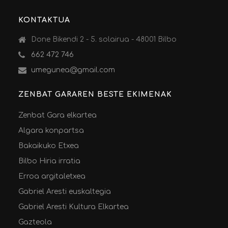
KONTAKTUA
Done Bikendi 2 - 5. solairua - 48001 Bilbo
662 472 746
umegunea@gmail.com
ZENBAT GARAREN BESTE EKIMENAK
Zenbat Gara elkartea
Algara konpartsa
Bakaikuko Etxea
Bilbo Hiria irratia
Erroa argitaletxea
Gabriel Aresti euskaltegia
Gabriel Aresti Kultura Elkartea
Gazteola