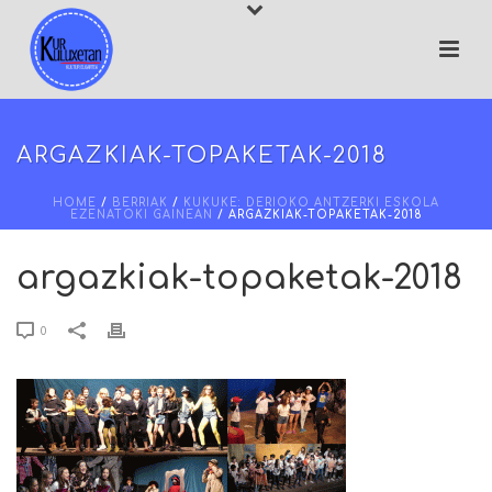
ARGAZKIAK-TOPAKETAK-2018
HOME
/
BERRIAK
/
KUKUKE: DERIOKO ANTZERKI ESKOLA
EZENATOKI GAINEAN
/ ARGAZKIAK-TOPAKETAK-2018
argazkiak-topaketak-2018
0