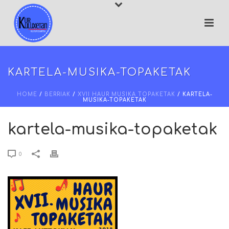
KARTELA-MUSIKA-TOPAKETAK
HOME
/
BERRIAK
/
XVII HAUR MUSIKA TOPAKETAK
/ KARTELA-
MUSIKA-TOPAKETAK
kartela-musika-topaketak
0