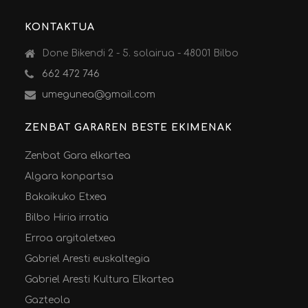
KONTAKTUA
Done Bikendi 2 - 5. solairua - 48001 Bilbo
662 472 746
umegunea@gmail.com
ZENBAT GARAREN BESTE EKIMENAK
Zenbat Gara elkartea
Algara konpartsa
Bakaikuko Etxea
Bilbo Hiria irratia
Erroa argitaletxea
Gabriel Aresti euskaltegia
Gabriel Aresti Kultura Elkartea
Gazteola