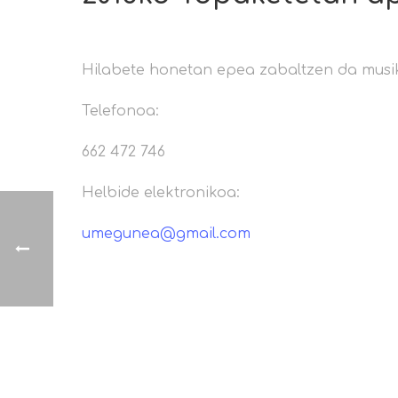
Hilabete honetan epea zabaltzen da musik
Telefonoa:
662 472 746
Helbide elektronikoa:
umegunea@gmail.com