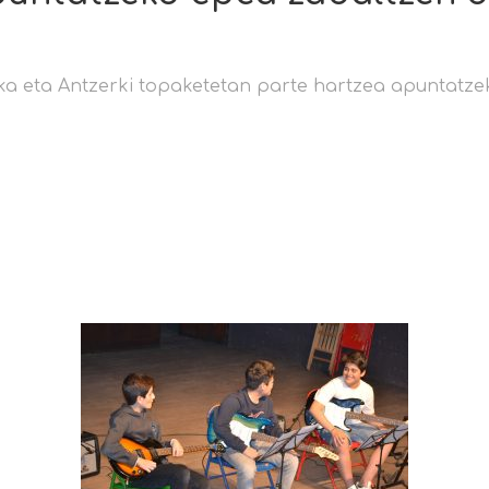
a eta Antzerki topaketetan parte hartzea apuntatze