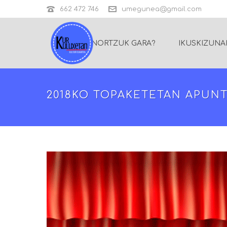
662 472 746
umegunea@gmail.com
NORTZUK GARA?
IKUSKIZUNA
2018KO TOPAKETETAN APUN