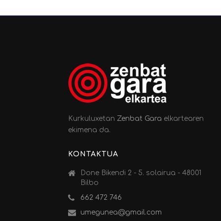
Kurkuluxetan
Zenbat Gara
elkartearen
ekimena da.
KONTAKTUA
Done Bikendi 2 - 5. solairua - 48001
Bilbo
662 472 746
umegunea@gmail.com