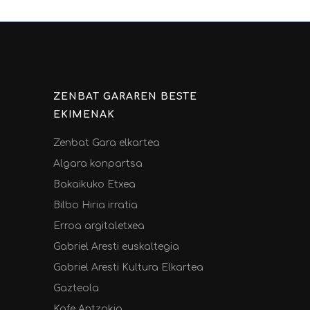
ZENBAT GARAREN BESTE
EKIMENAK
Zenbat Gara elkartea
Algara konpartsa
Bakaikuko Etxea
Bilbo Hiria irratia
Erroa argitaletxea
Gabriel Aresti euskaltegia
Gabriel Aresti Kultura Elkartea
Gazteola
Kafe Antzokia