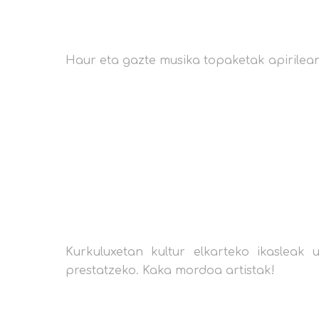
Haur eta gazte musika topaketak apirilea
Kurkuluxetan kultur elkarteko ikasleak
prestatzeko. Kaka mordoa artistak!