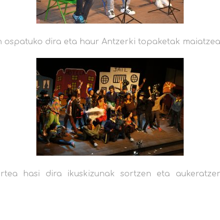
n ospatuko dira eta haur Antzerki topaketak maiatzea
 urtea hasi dira ikuskizunak sortzen eta aukerat