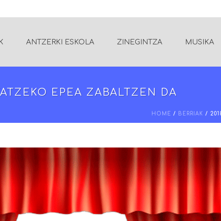
K
ANTZERKI ESKOLA
ZINEGINTZA
MUSIKA
TATZEKO EPEA ZABALTZEN DA
HOME
/
BERRIAK
/ 20