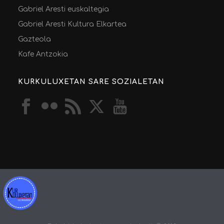
Gabriel Aresti euskaltegia
Gabriel Aresti Kultura Elkartea
Gazteola
Kafe Antzokia
KURKULUXETAN SARE SOZIALETAN