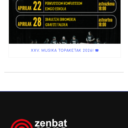
XXV. MUSIKA TOPAKETAK 2026! 🪗