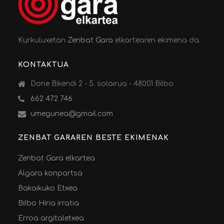
Kurkuluxetan
Zenbat Gara
elkartearen ekimena da.
KONTAKTUA
Done Bikendi 2 - 5. solairua - 48001 Bilbo
662 472 746
umegunea@gmail.com
ZENBAT GARAREN BESTE EKIMENAK
Zenbat Gara elkartea
Algara konpartsa
Bakaikuko Etxea
Bilbo Hiria irratia
Erroa argitaletxea