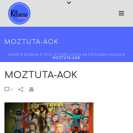
MOZTUTA-AOK
HOME
/
BERRIAK
/
ONGI ETORRI LAGUN ANTZEZLANA KALEAN
/
MOZTUTA-AOK
MOZTUTA-AOK
0