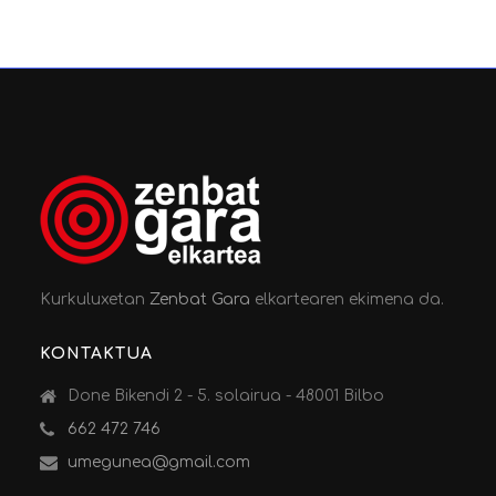
Kurkuluxetan
Zenbat Gara
elkartearen ekimena da.
KONTAKTUA
Done Bikendi 2 - 5. solairua - 48001 Bilbo
662 472 746
umegunea@gmail.com