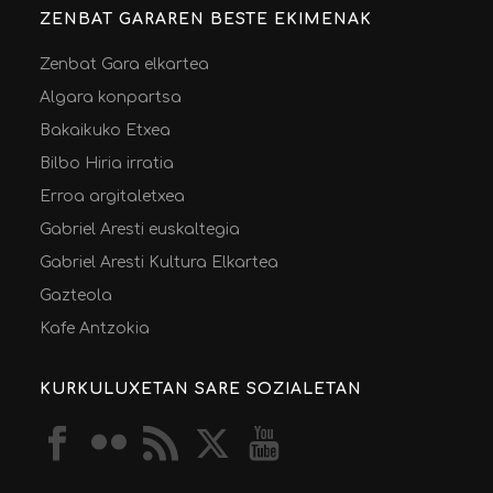
ZENBAT GARAREN BESTE EKIMENAK
Zenbat Gara elkartea
Algara konpartsa
Bakaikuko Etxea
Bilbo Hiria irratia
Erroa argitaletxea
Gabriel Aresti euskaltegia
Gabriel Aresti Kultura Elkartea
Gazteola
Kafe Antzokia
KURKULUXETAN SARE SOZIALETAN