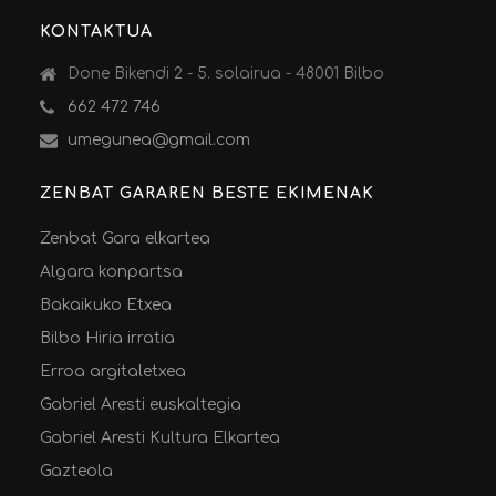
KONTAKTUA
Done Bikendi 2 - 5. solairua - 48001 Bilbo
662 472 746
umegunea@gmail.com
ZENBAT GARAREN BESTE EKIMENAK
Zenbat Gara elkartea
Algara konpartsa
Bakaikuko Etxea
Bilbo Hiria irratia
Erroa argitaletxea
Gabriel Aresti euskaltegia
Gabriel Aresti Kultura Elkartea
Gazteola