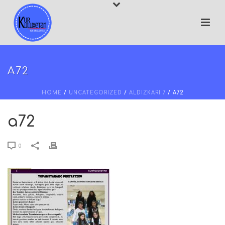
A72
HOME
/
UNCATEGORIZED
/
ALDIZKARI 7
/ A72
a72
0