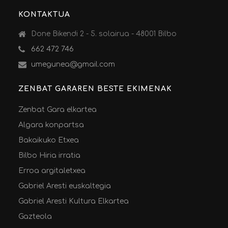
KONTAKTUA
Done Bikendi 2 - 5. solairua - 48001 Bilbo
662 472 746
umegunea@gmail.com
ZENBAT GARAREN BESTE EKIMENAK
Zenbat Gara elkartea
Algara konpartsa
Bakaikuko Etxea
Bilbo Hiria irratia
Erroa argitaletxea
Gabriel Aresti euskaltegia
Gabriel Aresti Kultura Elkartea
Gazteola