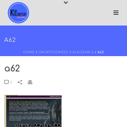
A62
HOME
/
UNCATEGORIZED
/
ALDIZKARI 6
/ A62
a62
0