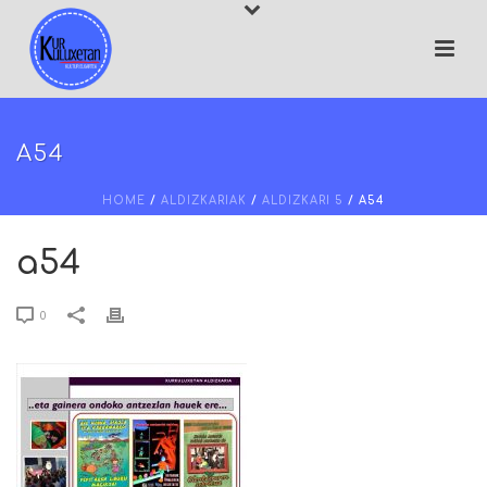
A54
HOME
/
ALDIZKARIAK
/
ALDIZKARI 5
/ A54
a54
0