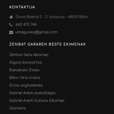
KONTAKTUA
Done Bikendi 2 - 5. solairua - 48001 Bilbo
662 472 746
umegunea@gmail.com
ZENBAT GARAREN BESTE EKIMENAK
Zenbat Gara elkartea
Algara konpartsa
Bakaikuko Etxea
Bilbo Hiria irratia
Erroa argitaletxea
Gabriel Aresti euskaltegia
Gabriel Aresti Kultura Elkartea
Gazteola