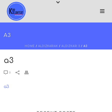
A3
HOME
/
ALDIZKARIAK
/
ALDIZKARI 3
/ A3
a3
0
a3