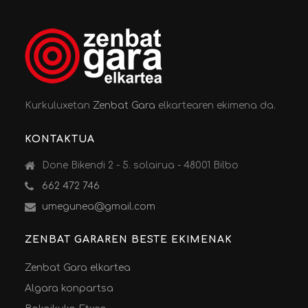
Kurkuluxetan
Zenbat Gara
elkartearen ekimena da.
KONTAKTUA
Done Bikendi 2 - 5. solairua - 48001 Bilbo
662 472 746
umegunea@gmail.com
ZENBAT GARAREN BESTE EKIMENAK
Zenbat Gara elkartea
Algara konpartsa