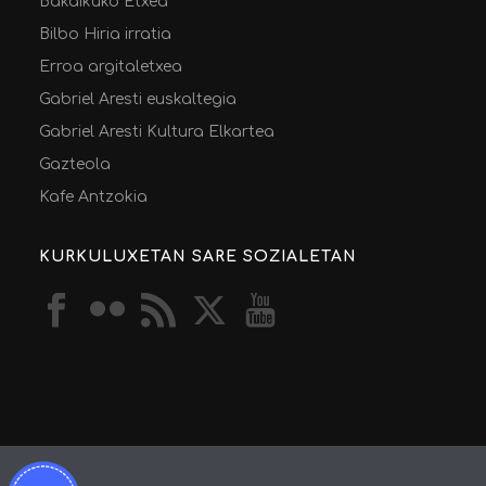
Bakaikuko Etxea
Bilbo Hiria irratia
Erroa argitaletxea
Gabriel Aresti euskaltegia
Gabriel Aresti Kultura Elkartea
Gazteola
Kafe Antzokia
KURKULUXETAN SARE SOZIALETAN