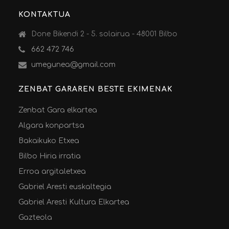
KONTAKTUA
Done Bikendi 2 - 5. solairua - 48001 Bilbo
662 472 746
umegunea@gmail.com
ZENBAT GARAREN BESTE EKIMENAK
Zenbat Gara elkartea
Algara konpartsa
Bakaikuko Etxea
Bilbo Hiria irratia
Erroa argitaletxea
Gabriel Aresti euskaltegia
Gabriel Aresti Kultura Elkartea
Gazteola