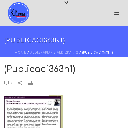
(PUBLICACI363N1)
HOME
/
ALDIZKARIAK
/
ALDIZKARI 2
/ (PUBLICACI363N1)
(Publicaci363n1)
0