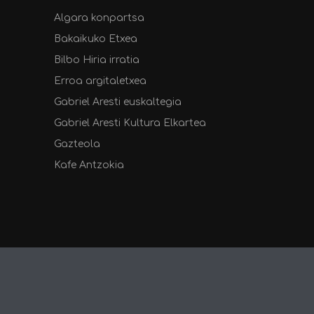
Algara konpartsa
Bakaikuko Etxea
Bilbo Hiria irratia
Erroa argitaletxea
Gabriel Aresti euskaltegia
Gabriel Aresti Kultura Elkartea
Gazteola
Kafe Antzokia