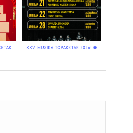
KETAK
XXV. MUSIKA TOPAKETAK 2026! 🪗