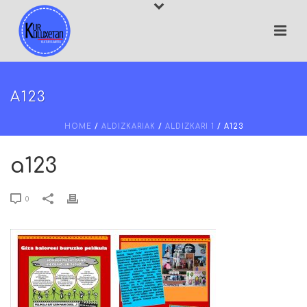
A123
HOME
/
ALDIZKARIAK
/
ALDIZKARI 1
/ A123
a123
0