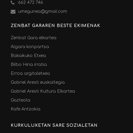
662 472 746
umegunea@gmail.com
ZENBAT GARAREN BESTE EKIMENAK
Zenbat Gara elkartea
Algara konpartsa
Bakaikuko Etxea
Bilbo Hiria irratia
Erroa argitaletxea
Gabriel Aresti euskaltegia
Gabriel Aresti Kultura Elkartea
Gazteola
Kafe Antzokia
KURKULUXETAN SARE SOZIALETAN