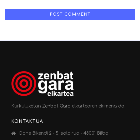
Kurkuluxetan
Zenbat Gara
elkartearen ekimena da.
KONTAKTUA
Done Bikendi 2 - 5. solairua - 48001 Bilbo